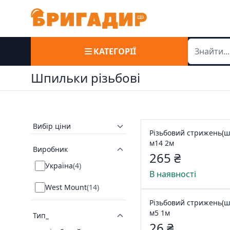
КАТЕГОРІЇ
Шпильки різьбові
Вибір ціни
Різьбовий стрижень(ш
м14 2м
Виробник
265 ₴
Україна
(
4
)
В наявності
West Mount
(
14
)
Різьбовий стрижень(ш
м5 1м
Тип_
26 ₴