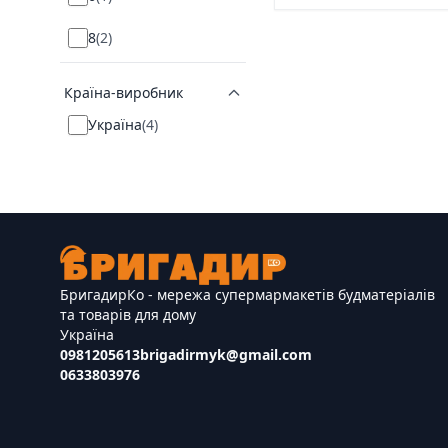
8
(
2
)
Країна-виробник
Україна
(
4
)
БригадирКо - мережа супермармакетів будматеріалів
та товарів для дому
Україна
0981205613
brigadirmyk@gmail.com
0633803976