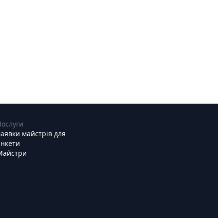
Послуги
Заявки майстрів для
анкети
Майстри