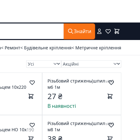
Знайти
а
< Ремонт
< Будівельне кріплення
< Метричне кріплення
Різьбовий стрижень(шпилька)
ьцем 10х220
м6 1м
27 ₴
В наявності
Різьбовий стрижень(шпилька)
Шпилька з кільцем НО 10х190
м8 1м
38 ₴