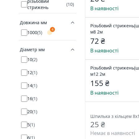
різьбовий
(
10
)
стрижень
В наявності
Довжина мм
Різьбовий стрижень(ш
4
м8 2м
1000
(
5
)
72 ₴
Діаметр мм
В наявності
10
(
2
)
Різьбовий стрижень(ш
12
(
1
)
м12 2м
155 ₴
14
(
1
)
В наявності
16
(
1
)
20
(
1
)
Шпилька з кільцем 8х
25 ₴
5
(
1
)
Немає в наявності
6
(
1
)