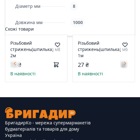
Діаметр мм
8
Довжина мм
1000
Схожі товари
Різьбовий
Різьбовий
стрижень(шпилька) м8
стрижень(шпилька) м6
2м
1м
72 ₴
27 ₴
В наявності
В наявності
БригадирКо - мережа супермармакетів
будматеріалів та товарів для дому
Україна