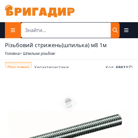
Різьбовий стрижень(шпилька) м8 1м
Головна
< Шпильки різьбові
Про товар
Характеристики
Код
:
68611