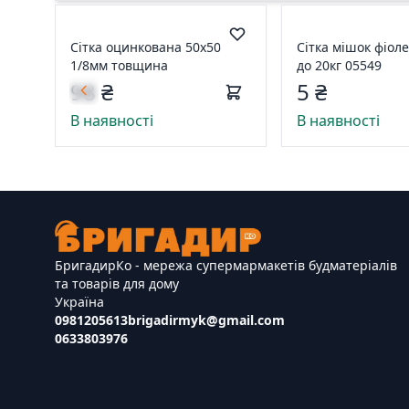
Сітка оцинкована 50х50
Сітка мішок фіол
1/8мм товщина
до 20кг 05549
98 ₴
5 ₴
В наявності
В наявності
БригадирКо - мережа супермармакетів будматеріалів
та товарів для дому
Україна
0981205613
brigadirmyk@gmail.com
0633803976