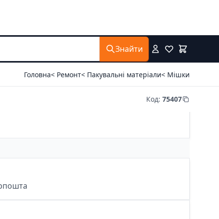
Знайти
Головна
< Ремонт
< Пакувальні матеріали
< Мішки
Код
:
75407
крпошта