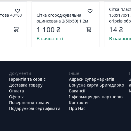
Сітка плас
етова 40*60
Сітка огороджувальна
150х170х1,
оцинкована 2(50х50) 1,2м
огірків об
1 100 ₴
14 ₴
В наявності
В наявнос
Документи
Інше
Гарантія та сервіс
Адреси супермаркетів
Доставка товару
Бонусна карта БригадирКо
Оплата
Вакансії
Оферта
Інформація для партнерів
Повернення товару
Контакти
Подарункові сертифікати
Про Нас