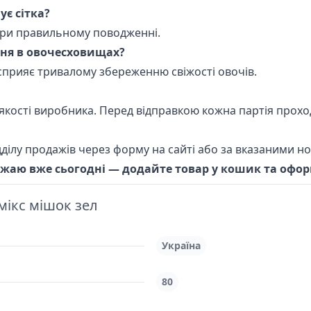
є сітка?
 при правильному поводженні.
ння в овочесховищах?
а сприяє тривалому збереженню свіжості овочів.
якості виробника. Перед відправкою кожна партія прохо
ділу продажів через форму на сайті або за вказаними н
жаю вже сьогодні — додайте товар у кошик та офор
мікс мішок зел
Україна
80