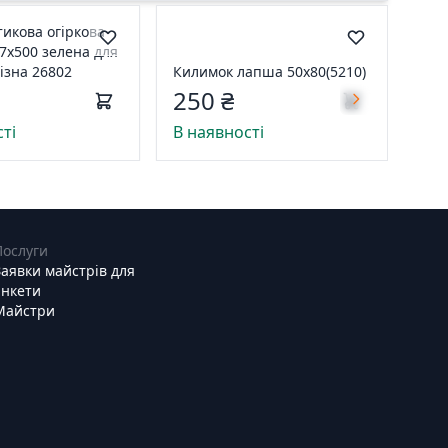
тикова огіркова
7х500 зелена для
різна 26802
Килимок лапша 50х80(5210)
250 ₴
ті
В наявності
Послуги
Заявки майстрів для
анкети
Майстри