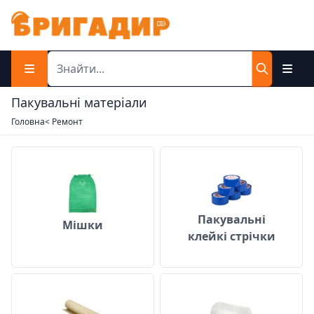
Пакувальні матеріали
Головна
< Ремонт
Мішки
Пакувальні кле
Пакувальні
Мішки
клейкі стрічки
Пакувальний крафт-папір
Пухирчаста пл