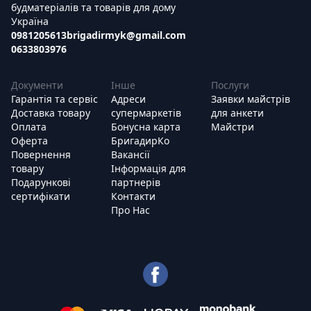
будматеріалів та товарів для дому
Україна
0981205613
brigadirmyk@gmail.com
0633803976
Документи
Інше
Послуги
Гарантія та сервіс
Адреси
Заявки майстрів
Доставка товару
супермаркетів
для анкети
Оплата
Бонусна карта
Майстри
Оферта
БригадирКо
Повернення
Вакансії
товару
Інформація для
Подарункові
партнерів
сертифікати
Контакти
Про Нас