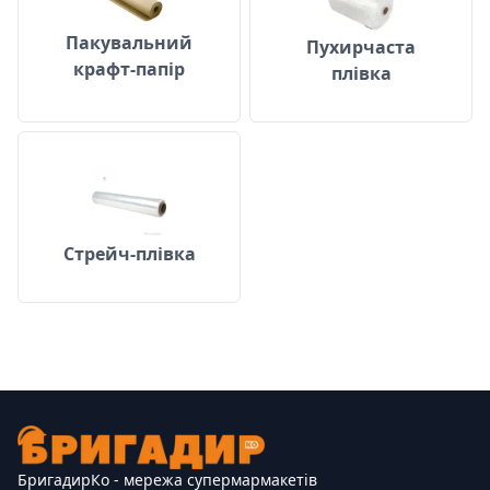
Пакувальний
Пухирчаста
крафт-папір
плівка
Стрейч-плівка
Стрейч-плівка
БригадирКо - мережа супермармакетів