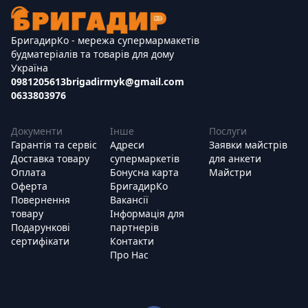
БригадирКо - мережа супермармакетів
будматеріалів та товарів для дому
Україна
0981205613
brigadirmyk@gmail.com
0633803976
Документи
Інше
Послуги
Гарантія та сервіс
Адреси
Заявки майстрів
Доставка товару
супермаркетів
для анкети
Оплата
Бонусна карта
Майстри
Оферта
БригадирКо
Повернення
Вакансії
товару
Інформація для
Подарункові
партнерів
сертифікати
Контакти
Про Нас