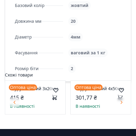
Базовий колір
жовтий
Довжина мм
20
Діаметр
4мм
Фасування
ваговий за 1 кг
Розмір біти
2
Схожі товари
Оптова ціна
Оптова ціна
Шуруп жовтий 3х20мм
Шуруп жовтий 4х50мм
415 ₴
301,77 ₴
В наявності
В наявності