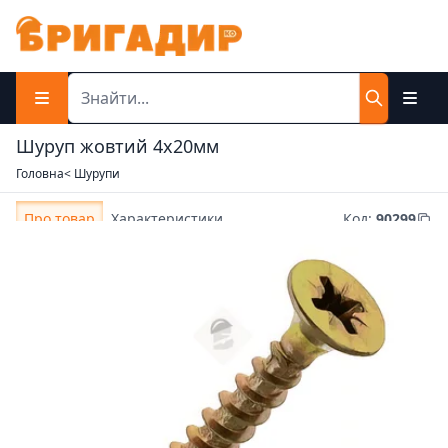
Шуруп жовтий 4х20мм
Головна
< Шурупи
Про товар
Характеристики
Код
:
90299