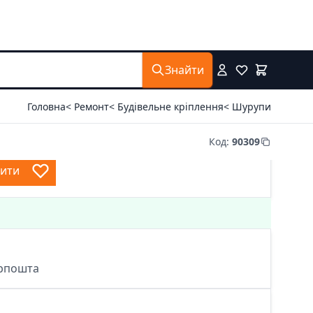
Знайти
Головна
< Ремонт
< Будівельне кріплення
< Шурупи
Код
:
90309
пити
крпошта