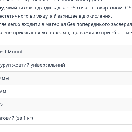
ву
, який також підходить для роботи з гіпсокартоном, O
стетичного вигляду, а й захищає від окислення.
яє легко входити в матеріал без попереднього засверд
івне прилягання до поверхні, що важливо при збірці ме
est Mount
уруп жовтий універсальний
0 мм
 мм
Z2
говий (за 1 кг)