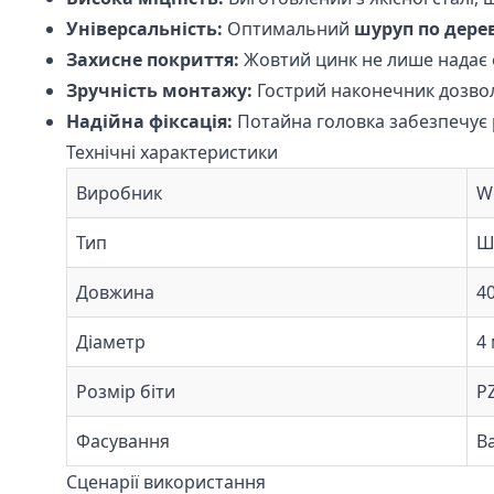
Універсальність:
Оптимальний
шуруп по дере
Захисне покриття:
Жовтий цинк не лише надає е
Зручність монтажу:
Гострий наконечник дозвол
Надійна фіксація:
Потайна головка забезпечує р
Технічні характеристики
Виробник
W
Тип
Ш
Довжина
4
Діаметр
4
Розмір біти
P
Фасування
Ва
Сценарії використання