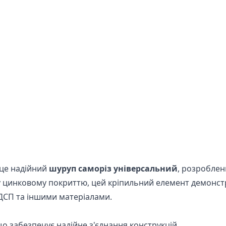
це надійний
шуруп саморіз універсальний
, розроблен
 цинковому покриттю, цей кріпильний елемент демонстру
ДСП та іншими матеріалами.
що забезпечує надійне з'єднання конструкцій.