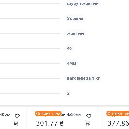
шуруп жовтий
Україна
жовтий
40
4мм
ваговий за 1 кг
2
Оптова ціна
Оптова ці
х40мм
Шуруп жовтий 4х50мм
Шуруп жов
301,77 ₴
377,86