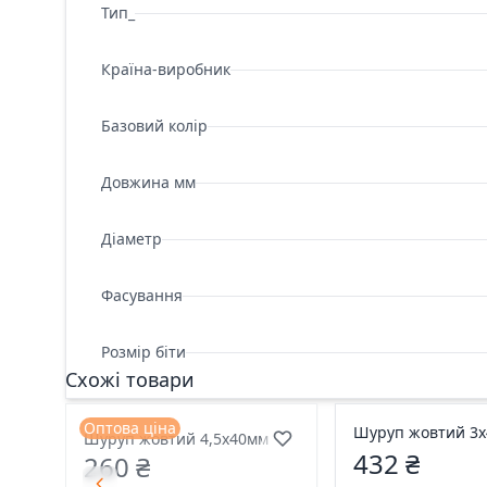
Тип_
Країна-виробник
Базовий колір
Довжина мм
Діаметр
Фасування
Розмір біти
Схожі товари
Оптова ціна
Шуруп жовтий 3
Шуруп жовтий 4,5х40мм
432 ₴
260 ₴