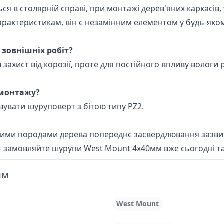
я в столярній справі, при монтажі дерев'яних каркасів, у
арактеристикам, він є незамінним елементом у будь-яком
зовнішніх робіт?
 захист від корозії, проте для постійного впливу волог
 монтажу?
увати шуруповерт з бітою типу PZ2.
якими породами дерева попереднє засвердлювання зазви
— замовляйте шурупи West Mount 4х40мм вже сьогодні та
мм
West Mount