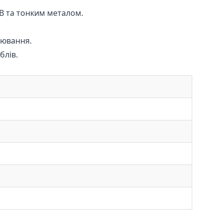
SB та тонким металом.
лювання.
блів.