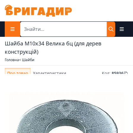
Шайба М10x34 Велика бц (для дерев
конструкцій)
Головна
< Шайби
Про товар
Характеристики
Код
:
85936