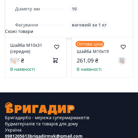
Діаметр мм
10
Фасування
ваговий за 1 кг
Схожі товари
Оптова ціна
Шайба М10x31
(середня)
Шайба М10x19
517 ₴
261,09 ₴
В наявності
В наявності
БригадирКо - мережа супермармакетів
будматеріалів та товарів для дому
Україна
0981205613
brigadirmyk@gmail.com