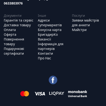
0633803976
Документи
Інше
Послуги
Гарантія та сервіс
Адреси
Заявки майстрів
Доставка товару
супермаркетів
для анкети
Оплата
Бонусна карта
Майстри
Оферта
БригадирКо
Повернення
Вакансії
товару
Інформація для
Подарункові
партнерів
сертифікати
Контакти
Про Нас