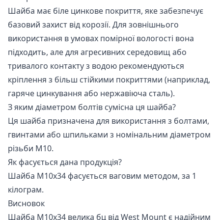
Шайба має біле цинкове покриття, яке забезпечує
базовий захист від корозії. Для зовнішнього
використання в умовах помірної вологості вона
підходить, але для агресивних середовищ або
тривалого контакту з водою рекомендуються
кріплення з більш стійкими покриттями (наприклад,
гаряче цинкування або нержавіюча сталь).
З яким діаметром болтів сумісна ця шайба?
Ця шайба призначена для використання з болтами,
гвинтами або шпильками з номінальним діаметром
різьби М10.
Як фасується дана продукція?
Шайба М10x34 фасується ваговим методом, за 1
кілограм.
Висновок
Шайба М10x34 велика бц від West Mount є надійним