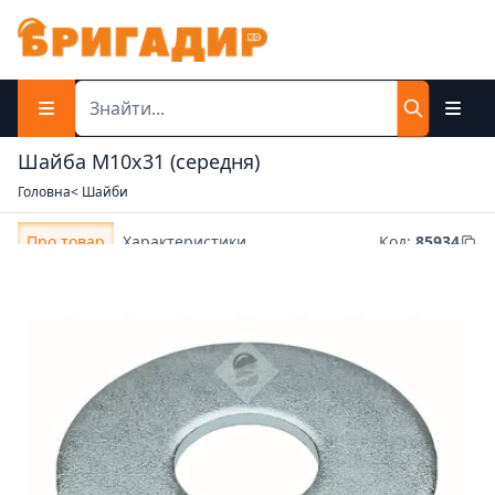
Шайба М10x31 (середня)
Головна
< Шайби
Про товар
Характеристики
Код
:
85934