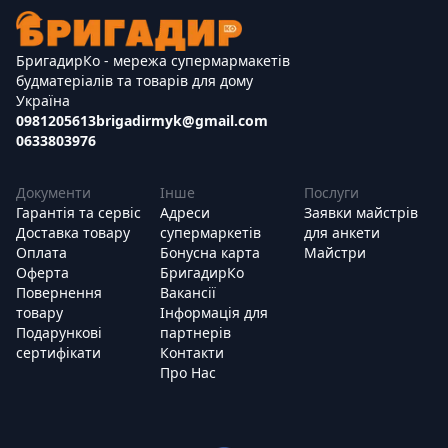
БригадирКо - мережа супермармакетів
будматеріалів та товарів для дому
Україна
0981205613
brigadirmyk@gmail.com
0633803976
Документи
Інше
Послуги
Гарантія та сервіс
Адреси
Заявки майстрів
Доставка товару
супермаркетів
для анкети
Оплата
Бонусна карта
Майстри
Оферта
БригадирКо
Повернення
Вакансії
товару
Інформація для
Подарункові
партнерів
сертифікати
Контакти
Про Нас