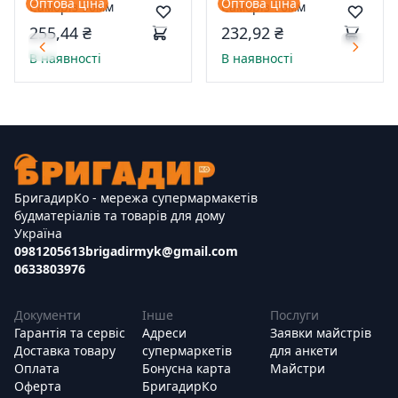
Оптова ціна
Оптова ціна
Саморіз 90мм
Саморіз 76мм
255,44 ₴
232,92 ₴
В наявності
В наявності
БригадирКо - мережа супермармакетів
будматеріалів та товарів для дому
Україна
0981205613
brigadirmyk@gmail.com
0633803976
Документи
Інше
Послуги
Гарантія та сервіс
Адреси
Заявки майстрів
Доставка товару
супермаркетів
для анкети
Оплата
Бонусна карта
Майстри
Оферта
БригадирКо