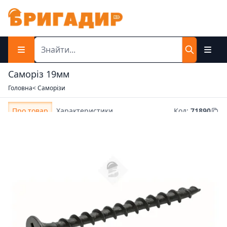
Саморіз 19мм
Головна
< Саморізи
Про товар
Характеристики
Код
:
71890