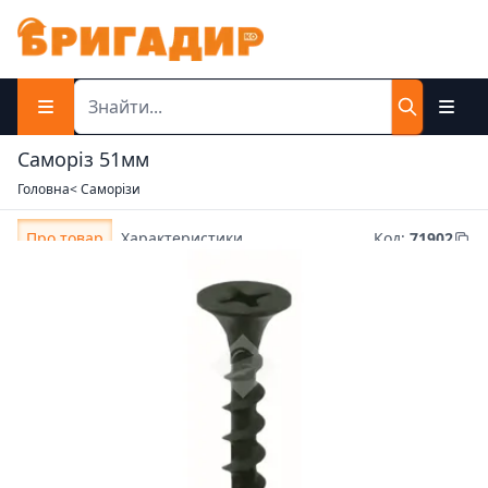
Саморіз 51мм
Головна
< Саморізи
Про товар
Характеристики
Код
:
71902