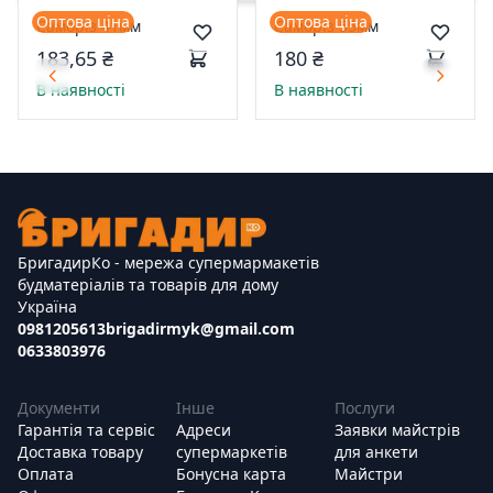
Оптова ціна
Оптова ціна
Саморіз 41мм
Саморіз 55мм
183,65 ₴
180 ₴
В наявності
В наявності
БригадирКо - мережа супермармакетів
будматеріалів та товарів для дому
Україна
0981205613
brigadirmyk@gmail.com
0633803976
Документи
Інше
Послуги
Гарантія та сервіс
Адреси
Заявки майстрів
Доставка товару
супермаркетів
для анкети
Оплата
Бонусна карта
Майстри