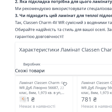
2. Яка підкладка потрібна для цього ламінату
Ми рекомендуємо використовувати спеціалізов
3. Чи підходить цей ламінат для теплої підло
Так, Classen Charm 4V WR сумісний з водяними 
Обирайте надійність та стиль для вашої оселі. 
гарантією довговічності!
Характеристики Ламінат Classen Charm
Виробник
Схожі товари
Ламінат Classen Charm 4V
Ламінат Classen 
WR Дуб Ліворно 56687, 33
WR Дуб Ліндау 56
клас, 8мм, 1,973 кв. в уп,
клас, 8мм, 1,973 кв. в уп,
781 ₴
781 ₴
1285x192 розмір
1285x192 розмір
Немає в наявності
Немає в наявно