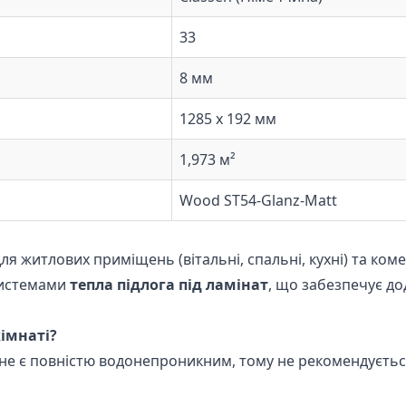
33
8 мм
1285 x 192 мм
1,973 м²
Wood ST54-Glanz-Matt
ля житлових приміщень (вітальні, спальні, кухні) та коме
 системами
тепла підлога під ламінат
, що забезпечує д
імнаті?
н не є повністю водонепроникним, тому не рекомендуєть