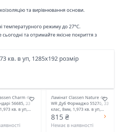
укоізоляцію та вирівнювання основи.
ні температурного режиму до 27°C.
 сьогодні та отримайте якісне покриття з
3 кв. в уп, 1285x192 розмір
lassen Charm 4V
Ламінат Classen Nature 4V
дарі 56685, 33
WR Дуб Формаджо 55276, 33
клас, 8мм, 1,973 кв. в уп,
815 ₴
розмір
1285x192 розмір
наявності
Немає в наявності