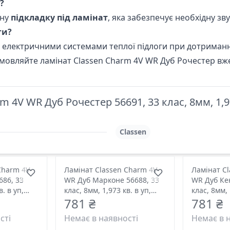
?
ану
підкладку під ламінат
, яка забезпечує необхідну зв
ги?
та електричними системами теплої підлоги при дотриман
Замовляйте ламінат Classen Charm 4V WR Дуб Рочестер вже
 4V WR Дуб Рочестер 56691, 33 клас, 8мм, 1,97
Classen
Charm 4V
Ламінат Classen Charm 4V
Ламінат C
686, 33
WR Дуб Марконе 56688, 33
WR Дуб Кен
клас, 8мм, 1,973 кв. в уп,
клас, 8мм, 1,973 кв. в уп,
781 ₴
781 ₴
1285x192 розмір
1285x192 
сті
Немає в наявності
Немає в 