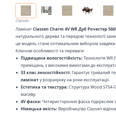
Classen
Ламінат
Classen Charm 4V WR Дуб Рочестер 566
натурального дерева та передові технології захи
ця модель стане оптимальним вибором завдяки с
Ключові особливості та переваги
Підвищена вологостійкість:
Технологія WR (
приміщень з високими вимогами до експлуатац
33 клас зносостійкості:
Гарантує тривалий те
ламінат
у розрахунку на роки експлуатації.
Естетика та текстура:
Структура Wood ST54-G
масиву.
4V фаска:
Чотиристороння фаска підкреслює ко
Німецька якість:
Виробництво Classen відпов