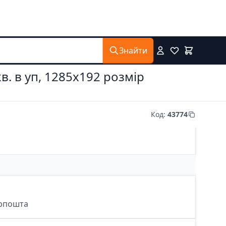
Знайти
в. в уп, 1285x192 розмір
Код
:
43774
крпошта