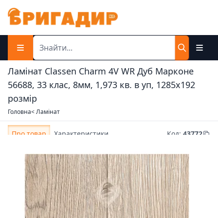
Ламінат Classen Charm 4V WR Дуб Марконе
56688, 33 клас, 8мм, 1,973 кв. в уп, 1285x192
розмір
Головна
< Ламінат
Про товар
Характеристики
Код
:
43772