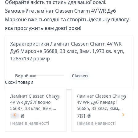
Обирайте якість та стиль для вашої оселі.
Замовляйте ламінат Classen Charm 4V WR Дуб
Марконе вже сьогодні та створіть ідеальну підлогу,
яка прослужить вам довгі роки!
Характеристики Ламінат Classen Charm 4V WR
Дуб Марконе 56688, 33 клас, 8мм, 1,973 кв. в уп,
1285x192 розмір
Виробник
Classen
Схожі товари
Ламінат Classen Charm
Ламінат Classen Charm
4V WR Дуб Ліворно
4V WR Дуб Кендарі
56687, 33 клас, 8мм,
56685, 33 клас, 8мм,
1,973 кв. в уп, 1285x192
1,973 кв. в уп, 1285x192
781 ₴
781 ₴
розмір
розмір
Немає в наявності
Немає в наявності