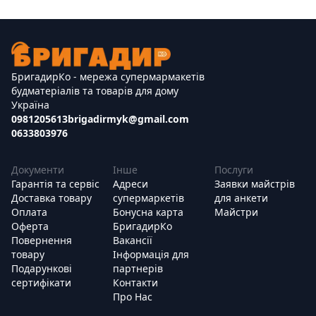
БригадирКо - мережа супермармакетів
будматеріалів та товарів для дому
Україна
0981205613
brigadirmyk@gmail.com
0633803976
Документи
Інше
Послуги
Гарантія та сервіс
Адреси
Заявки майстрів
Доставка товару
супермаркетів
для анкети
Оплата
Бонусна карта
Майстри
Оферта
БригадирКо
Повернення
Вакансії
товару
Інформація для
Подарункові
партнерів
сертифікати
Контакти
Про Нас