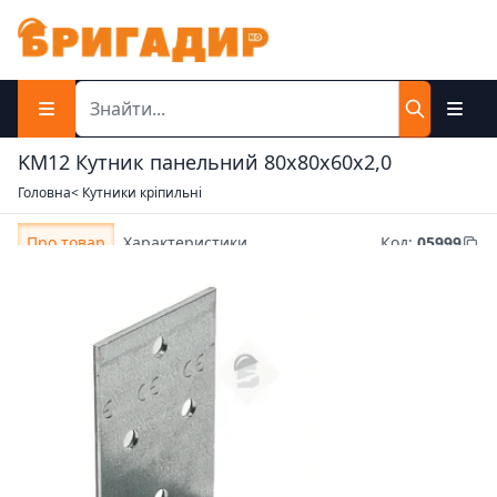
KM12 Кутник панельний 80х80х60х2,0
Головна
< Кутники кріпильні
Про товар
Характеристики
Код
:
05999