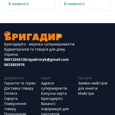
В наявності
В наявності
БригадирКо - мережа супермармакетів
будматеріалів та товарів для дому
Україна
0981205613
brigadirmyk@gmail.com
0633803976
Документи
Інше
Послуги
Гарантія та сервіс
Адреси
Заявки майстрів
Доставка товару
супермаркетів
для анкети
Оплата
Бонусна карта
Майстри
Оферта
БригадирКо
Повернення
Вакансії
товару
Інформація для
Подарункові
партнерів