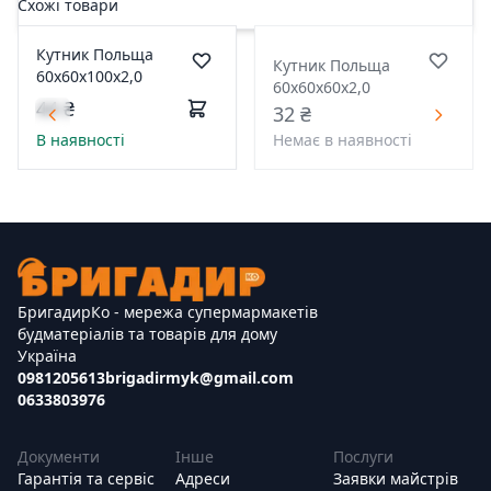
Схожі товари
Кутник Польща
Кутник Польща
60х60х100х2,0
60х60х60х2,0
44 ₴
32 ₴
В наявності
Немає в наявності
БригадирКо - мережа супермармакетів
будматеріалів та товарів для дому
Україна
0981205613
brigadirmyk@gmail.com
0633803976
Документи
Інше
Послуги
Гарантія та сервіс
Адреси
Заявки майстрів