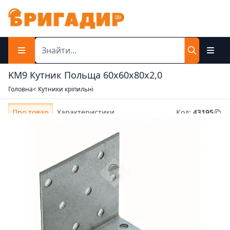
KM9 Кутник Польща 60х60х80х2,0
Головна
< Кутники кріпильні
Про товар
Характеристики
Код
:
43195