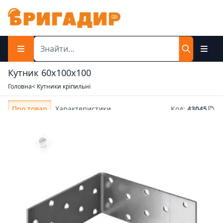
Кутник 60х100х100
Головна
< Кутники кріпильні
Про товар
Характеристики
Код
:
43045