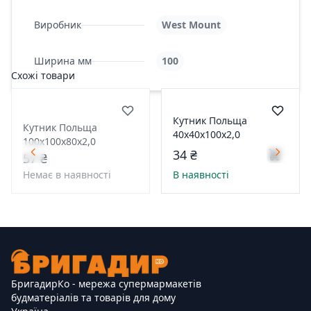
Виробник
West Mount
Ширина мм
100
Схожі товари
Кутник Польща
Кутник Польща
40х40х100х2,0
100х100х80х2,0
34 ₴
57 ₴
Немає в наявності
В наявності
БригадирКо - мережа супермармакетів
будматеріалів та товарів для дому