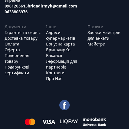
Україна
0981205613
brigadirmyk@gmail.com
0633803976
Документи
Інше
Послуги
Гарантія та сервіс
Адреси
Заявки майстрів
Доставка товару
супермаркетів
для анкети
Оплата
Бонусна карта
Майстри
Оферта
БригадирКо
Повернення
Вакансії
товару
Інформація для
Подарункові
партнерів
сертифікати
Контакти
Про Нас