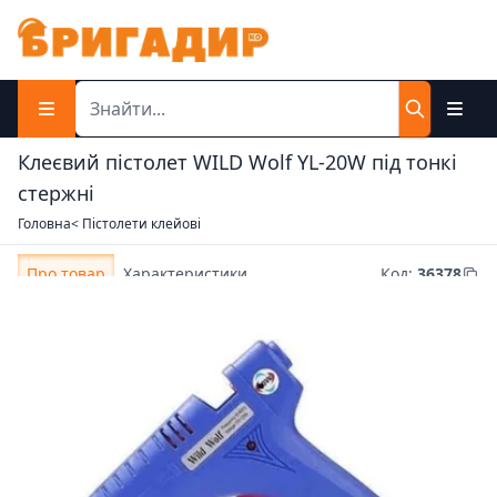
Клеєвий пістолет WILD Wolf YL-20W під тонкі
стержні
Головна
< Пістолети клейові
Про товар
Характеристики
Код
:
36378