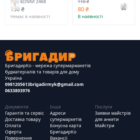
7мм БІЛИЙ 2468
110 ₴
130 ₴
80 ₴
Немає в наявності
В наявності
БригадирКо - мережа супермармакетів
будматеріалів та товарів для дому
Україна
0981205613
brigadirmyk@gmail.com
0633803976
Документи
Інше
Послуги
Гарантія та сервіс
Адреси
Заявки майстрів
Доставка товару
супермаркетів
для анкети
Оплата
Бонусна карта
Майстри
Оферта
БригадирКо
Повернення
Вакансії