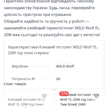
Гарантійні зобов'язання відповідають чинному
законодавству України. Будь ласка, перевіряйте
цілісність пристрою при отриманні.
Обирайте надійність та зручність у роботі —
замовляйте клейовий термопістолет WILD Wolf YL-
20W вже сьогодні та реалізуйте свої ідеї з легкістю!
Характеристики Клеєвий пістолет WILD Wolf YL-
20W під тонкі стержні
Виробник
WILD Wolf
Потужність Вт
20
Схожі товари
-27%
Клейовий пістолет Wild
Клеєвий пістолет Wild
Wolf YL-20W під тонкі
Wolf YL-20W під тонкі
7мм білий 2468