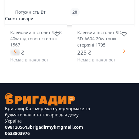
Потужність Вт
20
Схожі товари
Клейовий пістолет SD-B
Клеєвий пістолет SD
40w під товсті стержні
SD-A604 20w тонкі
1567
стержні 1795
120 ₴
225 ₴
Немає в наявності
Немає в наявності
БригадирКо - мережа супермармакетів
будматеріалів та товарів для дому
Україна
0981205613
brigadirmyk@gmail.com
0633803976