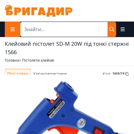
Клейовий пістолет SD-M 20W під тонкі стержні
1566
Головна
< Пістолети клейові
Про товар
Характеристики
Код
:
36923