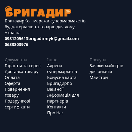
БригадирКо - мережа супермармакетів
будматеріалів та товарів для дому
Україна
0981205613
brigadirmyk@gmail.com
0633803976
Документи
Інше
Послуги
Гарантія та сервіс
Адреси
Заявки майстрів
Доставка товару
супермаркетів
для анкети
Оплата
Бонусна карта
Майстри
Оферта
БригадирКо
Повернення
Вакансії
товару
Інформація для
Подарункові
партнерів
сертифікати
Контакти
Про Нас