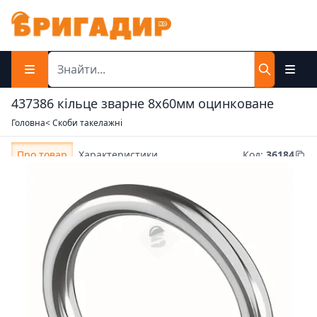
437386 кільце зварне 8х60мм оцинковане
Головна
< Скоби такелажні
Про товар
Характеристики
Код
:
36184