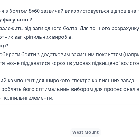
ння з болтом 8х60 зазвичай використовується відповідна 
у фасуванні?
г) залежить від ваги одного болта. Для точного розрахунк
ртних ваг кріпильних виробів.
ці?
бирати болти з додатковим захисним покриттям (наприк
тя може піддаватися корозії в умовах підвищеної вологос
ний компонент для широкого спектра кріпильних завдань.
роблять його оптимальним вибором для професіоналів т
і кріпильні елементи.
West Mount