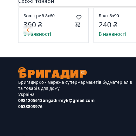
Схожі товари
Болт гриб 8х60
Болт 8х90
390 ₴
240 ₴
В наявності
В наявності
БригадирКо - мережа супермармакетів будматеріалів
та товарів для дому
Україна
0981205613
brigadirmyk@gmail.com
0633803976