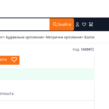
Знайти
нт
< Будівельне кріплення
< Метричне кріплення
< Болти
Код
:
14359
пити
крпошта