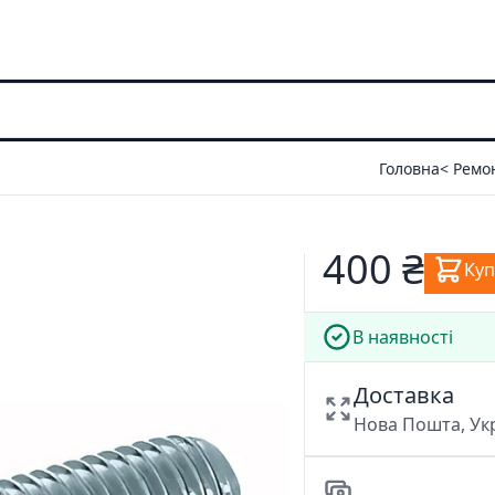
Головна
< Ремо
400 ₴
Ку
В наявності
Доставка
Нова Пошта, У