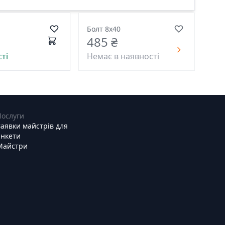
Болт 8х40
485 ₴
ті
Немає в наявності
Послуги
Заявки майстрів для
анкети
Майстри