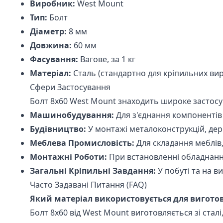
Виробник:
West Mount
Тип:
Болт
Діаметр:
8 мм
Довжина:
60 мм
Фасування:
Вагове, за 1 кг
Матеріал:
Сталь (стандартно для кріпильних вир
Сфери Застосування
Болт 8х60 West Mount знаходить широке застосув
Машинобудування:
Для з'єднання компонентів
Будівництво:
У монтажі металоконструкцій, дере
Меблева Промисловість:
Для складання меблів,
Монтажні Роботи:
При встановленні обладнання,
Загальні Кріпильні Завдання:
У побуті та на в
Часто Задавані Питання (FAQ)
Який матеріал використовується для виготов
Болт 8х60 від West Mount виготовляється зі сталі