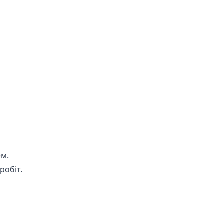
ем.
робіт.