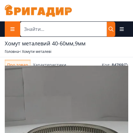
Хомут металевий 40-60мм,9мм
Головна
< Хомути металеві
Про товар
Характеристики
Код
:
84769