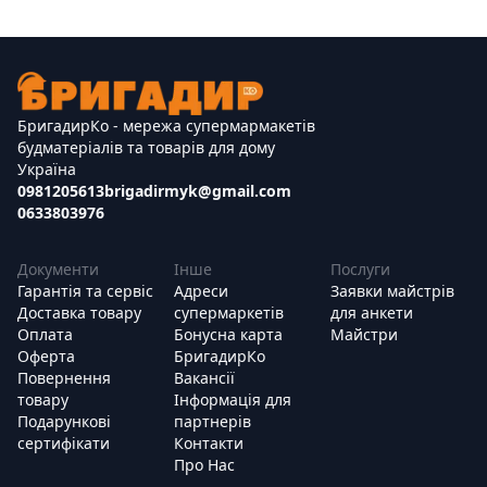
БригадирКо - мережа супермармакетів
будматеріалів та товарів для дому
Україна
0981205613
brigadirmyk@gmail.com
0633803976
Документи
Інше
Послуги
Гарантія та сервіс
Адреси
Заявки майстрів
Доставка товару
супермаркетів
для анкети
Оплата
Бонусна карта
Майстри
Оферта
БригадирКо
Повернення
Вакансії
товару
Інформація для
Подарункові
партнерів
сертифікати
Контакти
Про Нас