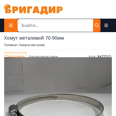
Хомут металевий 70-90мм
Головна
< Хомути металеві
Про товар
Характеристики
Код
:
84777