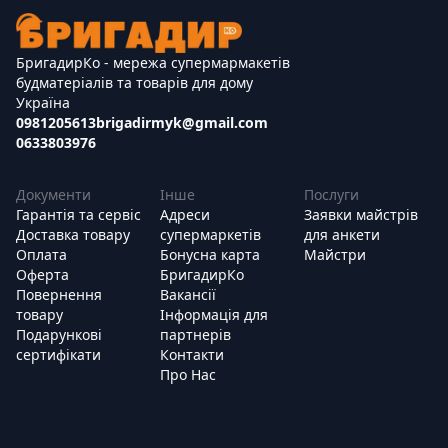
БригадирКо - мережа супермармакетів
будматеріалів та товарів для дому
Україна
0981205613
brigadirmyk@gmail.com
0633803976
Документи
Інше
Послуги
Гарантія та сервіс
Адреси
Заявки майстрів
Доставка товару
супермаркетів
для анкети
Оплата
Бонусна карта
Майстри
Оферта
БригадирКо
Повернення
Вакансії
товару
Інформація для
Подарункові
партнерів
сертифікати
Контакти
Про Нас