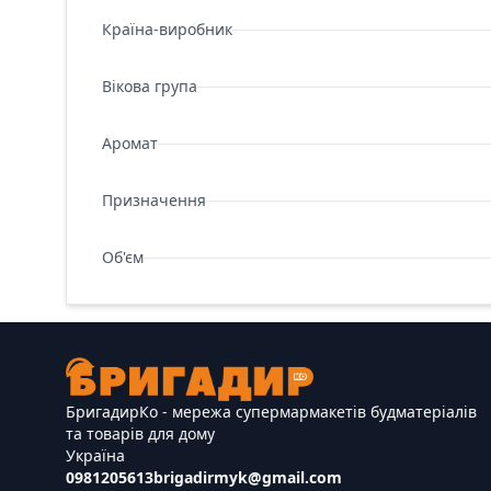
Країна-виробник
Вікова група
Аромат
Призначення
Об'єм
БригадирКо - мережа супермармакетів будматеріалів
та товарів для дому
Україна
0981205613
brigadirmyk@gmail.com