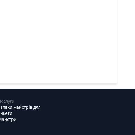
Послуги
Заявки майстрів для
анкети
Майстри