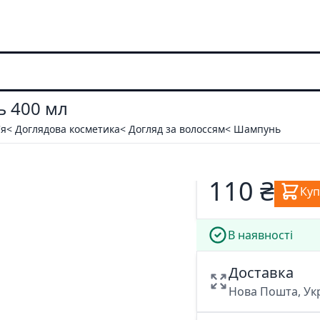
ь 400 мл
'я
< Доглядова косметика
< Догляд за волоссям
< Шампунь
110 ₴
Ку
В наявності
Доставка
Нова Пошта, У