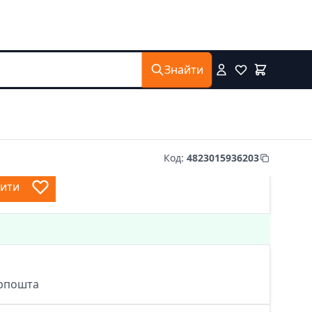
Знайти
Код
:
4823015936203
пити
крпошта