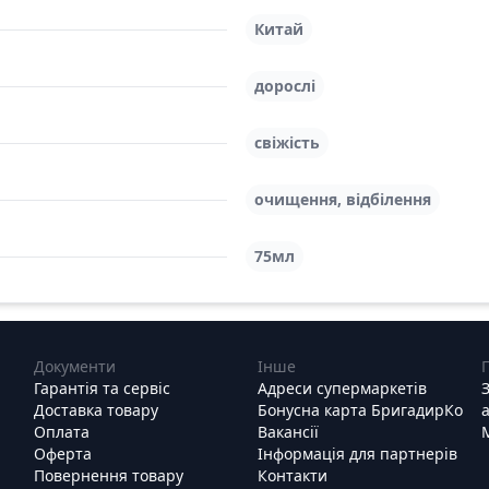
Китай
дорослі
свіжість
очищення, відбілення
75мл
Документи
Інше
Гарантія та сервіс
Адреси супермаркетів
Доставка товару
Бонусна карта БригадирКо
Оплата
Вакансії
Оферта
Інформація для партнерів
Повернення товару
Контакти