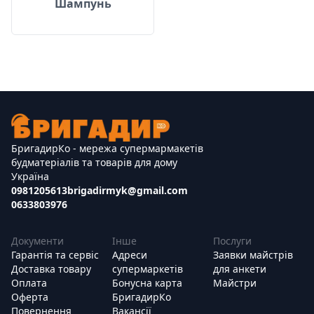
Шампунь
БригадирКо - мережа супермармакетів
будматеріалів та товарів для дому
Україна
0981205613
brigadirmyk@gmail.com
0633803976
Документи
Інше
Послуги
Гарантія та сервіс
Адреси
Заявки майстрів
Доставка товару
супермаркетів
для анкети
Оплата
Бонусна карта
Майстри
Оферта
БригадирКо
Повернення
Вакансії