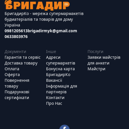
БригадирКо - мережа супермармакетів
будматеріалів та товарів для дому
Україна
0981205613
brigadirmyk@gmail.com
0633803976
Документи
Інше
Послуги
Гарантія та сервіс
Адреси
Заявки майстрів
Доставка товару
супермаркетів
для анкети
Оплата
Бонусна карта
Майстри
Оферта
БригадирКо
Повернення
Вакансії
товару
Інформація для
Подарункові
партнерів
сертифікати
Контакти
Про Нас