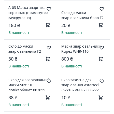
А-03 Маска зварника
євро скло (прямокутна
Скло до маски
заукруглена)
зварювальника Євро Г2
180 ₴
20 ₴
В наявності
В наявності
Скло до маски
Маска зварювальника
зварювальника Г2
Rupez WHR-110
30 ₴
800 ₴
В наявності
В наявності
Скло для зварювальної
Скло захисне для
маски-90х110
зварювання astertool
полікарбонат 003059
-52х102мм Г-2 003272
38 ₴
10 ₴
В наявності
В наявності