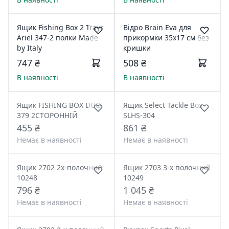
Ящик Fishing Box 2 Trays
Відро Brain Eva для
Ariel 347-2 полки Made
прикормки 35x17 см без
by Italy
кришки
747 ₴
508 ₴
В наявності
В наявності
Ящик FISHING BOX DUO
Ящик Select Tackle Box
379 2СТОРОННІЙ
SLHS-304
455 ₴
861 ₴
Немає в наявності
Немає в наявності
Ящик 2702 2х-полочний
Ящик 2703 3-х полочний
10248
10249
796 ₴
1 045 ₴
Немає в наявності
Немає в наявності