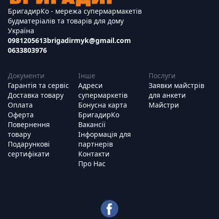
БригадирКо - мережа супермармакетів
будматеріалів та товарів для дому
Україна
0981205613
brigadirmyk@gmail.com
0633803976
Документи
Інше
Послуги
Гарантія та сервіс
Адреси
Заявки майстрів
Доставка товару
супермаркетів
для анкети
Оплата
Бонусна карта
Майстри
Оферта
БригадирКо
Повернення
Вакансії
товару
Інформація для
Подарункові
партнерів
сертифікати
Контакти
Про Нас