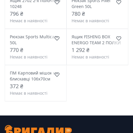
Ящик 2702 2-х полочний
Рюкзак Sports Pixel
10248
Green 50L
796 ₴
780 ₴
Немає в наявності
Немає в наявності
Рюкзак Sports Multicam
Ящик FISHING BOX
50L
ENERGO TEAM 2 ПОЛКИ
770 ₴
1 292 ₴
Немає в наявності
Немає в наявності
ПМ Карповий мішок на
блискавці 106x70см
372 ₴
Немає в наявності