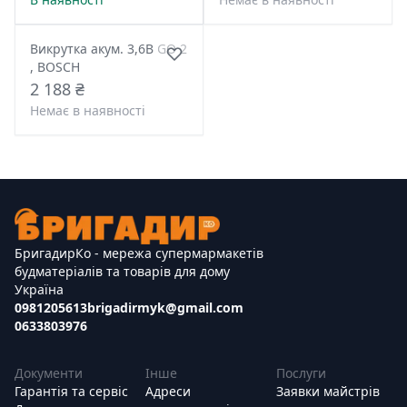
Викрутка акум. 3,6В GO 2
, BOSCH
2 188 ₴
Немає в наявності
БригадирКо - мережа супермармакетів
будматеріалів та товарів для дому
Україна
0981205613
brigadirmyk@gmail.com
0633803976
Документи
Інше
Послуги
Гарантія та сервіс
Адреси
Заявки майстрів