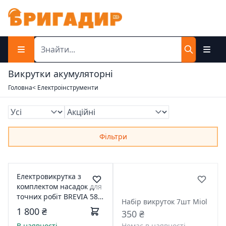
Викрутки акумуляторні
Головна
< Електроінструменти
Фільтри
Електровикрутка з
комплектом насадок для
точних робіт BREVIA 58 в
Набір викруток 7шт Miol
1 Викрутка електрична
1 800 ₴
350 ₴
15,8х180мм 55058
В наявності
Немає в наявності