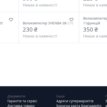
Немає в наявності
Немає в ная
Велокомпютер
20
Велокомпютер SHENBA SB-316
11функцій
230 ₴
350 ₴
Немає в наявності
Немає в ная
Документи
Інше
Гарантія та сервіс
Адреси супермаркетів
Доставка товару
Бонусна карта БригадирКо