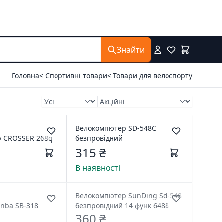
Знайти
Головна
< Спортивні товари
< Товари для велоспорту
Велокомпютер SD-548C
 CROSSER 268q
безпровідний
315 ₴
В наявності
Велокомпютер SunDing Sd-548
nba SB-318
безпровідний 14 функ 6488
360 ₴