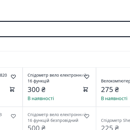
 820
Спідометр вело електронний
16 функцій
Велокомпютер
300 ₴
275 ₴
В наявності
В наявності
B
Спідометр вело електронний
16 функцій безпровідний
Спідометр She
500 ₴
225 ₴