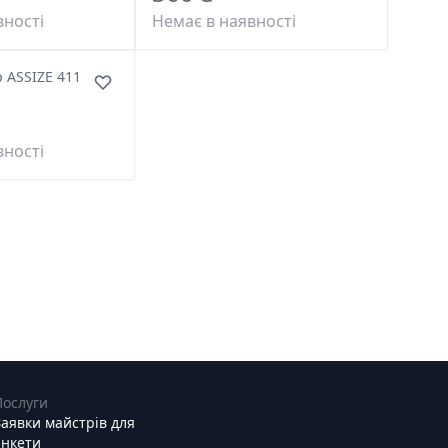
вності
Немає в наявності
 ASSIZE 411
вності
Послуги
Заявки майстрів для
анкети