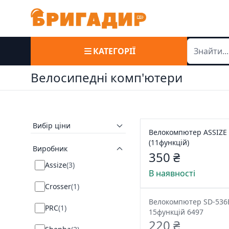
КАТЕГОРІЇ
Велосипедні комп'ютери
Вибір ціни
Велокомпютер ASSIZE
(11функцій)
Виробник
350 ₴
Assize
(
3
)
В наявності
Crosser
(
1
)
Велокомпютер SD-536
PRC
(
1
)
15функцій 6497
220 ₴