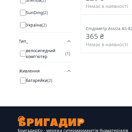
Shenba
(
2
)
Немає в наявності
SunDing
(
2
)
Україна
(
2
)
Спідометр Assiza AS-8
365 ₴
Тип_
Немає в наявності
велосипедний
(
1
)
комп'ютер
Живлення
батарейки
(
2
)
БригадирКо - мережа супермармакетів будматеріалів