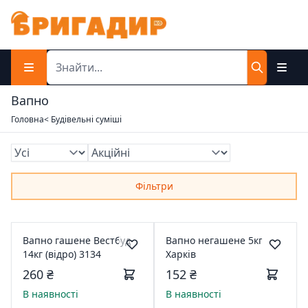
Вапно
Головна
< Будівельні суміші
Фільтри
Вапно гашене Вестбуд
Вапно негашене 5кг
14кг (відро) 3134
Харків
260 ₴
152 ₴
В наявності
В наявності