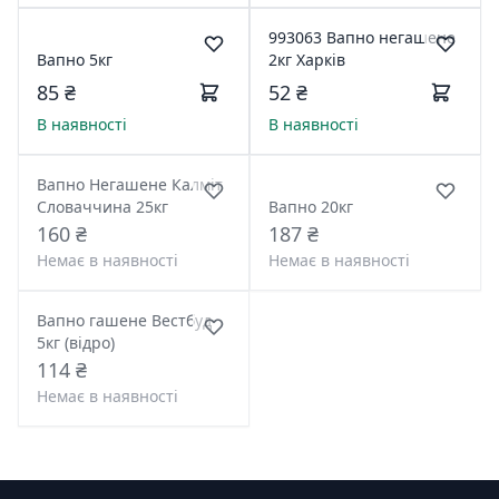
993063 Вапно негашене
Вапно 5кг
2кг Харків
85 ₴
52 ₴
В наявності
В наявності
Вапно Негашене Калміт
Словаччина 25кг
Вапно 20кг
160 ₴
187 ₴
Немає в наявності
Немає в наявності
Вапно гашене Вестбуд
5кг (відро)
114 ₴
Немає в наявності