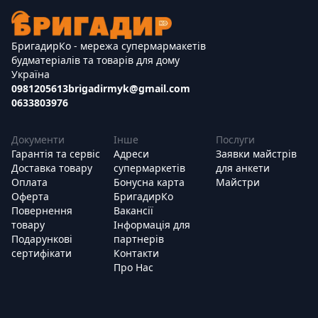
БригадирКо - мережа супермармакетів
будматеріалів та товарів для дому
Україна
0981205613
brigadirmyk@gmail.com
0633803976
Документи
Інше
Послуги
Гарантія та сервіс
Адреси
Заявки майстрів
Доставка товару
супермаркетів
для анкети
Оплата
Бонусна карта
Майстри
Оферта
БригадирКо
Повернення
Вакансії
товару
Інформація для
Подарункові
партнерів
сертифікати
Контакти
Про Нас