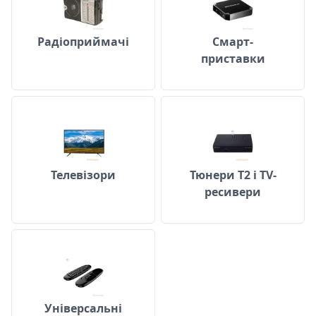
Радіоприймачі
Смарт-
приставки
Телевізори
Тюнери Т2 і TV
Телевізори
Тюнери Т2 і TV-
ресивери
Універсальні пульти ДК
Універсальні