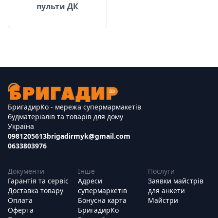
пульти ДК
БригадирКо - мережа супермармакетів
будматеріалів та товарів для дому
Україна
0981205613
brigadirmyk@gmail.com
0633803976
Документи
Інше
Послуги
Гарантія та сервіс
Адреси
Заявки майстрів
Доставка товару
супермаркетів
для анкети
Оплата
Бонусна карта
Майстри
Оферта
БригадирКо