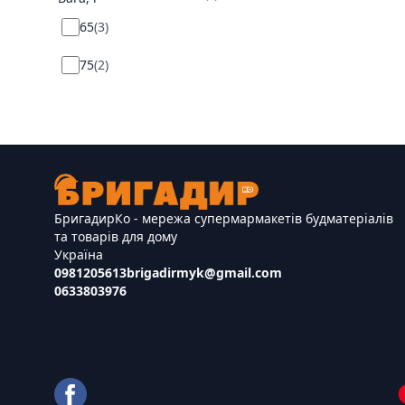
65
(
3
)
75
(
2
)
БригадирКо - мережа супермармакетів будматеріалів
та товарів для дому
Україна
0981205613
brigadirmyk@gmail.com
0633803976