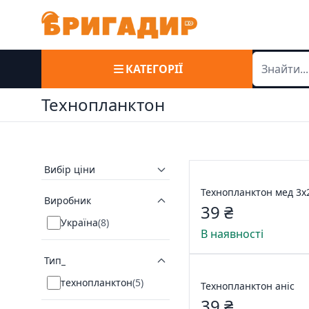
КАТЕГОРІЇ
Технопланктон
Вибір ціни
Технопланктон мед 3x
Виробник
39 ₴
Україна
(
8
)
В наявності
Тип_
технопланктон
(
5
)
Технопланктон аніс
39 ₴