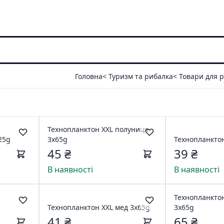
Головна
< Туризм та рибалка
< Товари для 
Технопланктон XXL полуниця
25g
3x65g
Технопланктон
45 ₴
39 ₴
В наявності
В наявності
Технопланктон
Технопланктон XXL мед 3x65g
3x65g
41 ₴
65 ₴