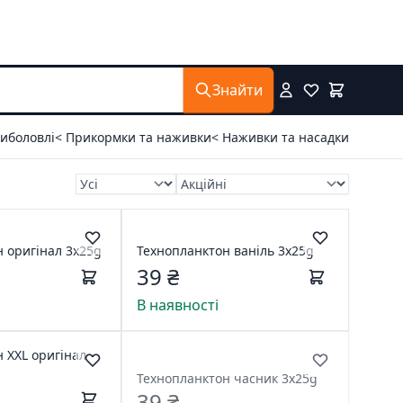
Знайти
риболовлі
< Прикормки та наживки
< Наживки та насадки
 оригінал 3x25g
Технопланктон ваніль 3х25g
39 ₴
В наявності
 XXL оригінал
Технопланктон часник 3x25g
39 ₴