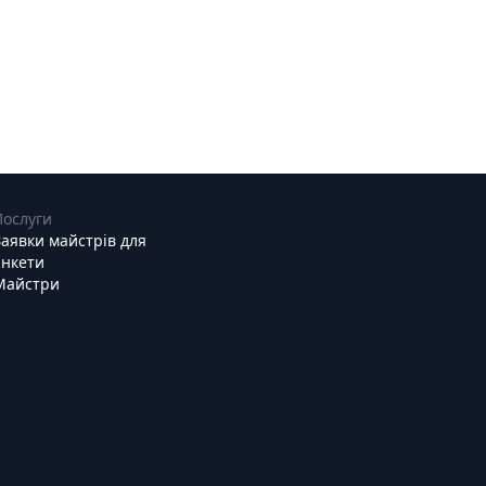
Послуги
Заявки майстрів для
анкети
Майстри