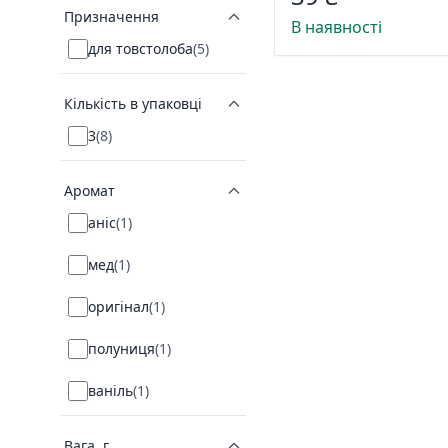
Призначення
В наявності
для товстолоба
(
5
)
Кількість в упаковці
3
(
8
)
Аромат
аніс
(
1
)
мед
(
1
)
оригінал
(
1
)
полуниця
(
1
)
ваніль
(
1
)
Вага, г