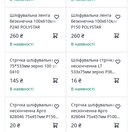
Шліфувальна лента
Шліфувальна лента
безкінечна 100х610мм
безкінечна 100х610мм
Р240 POLYSTAR
Р150 POLYSTAR
260 ₴
260 ₴
В наявності
В наявності
Стрічка шліфувальна
Шліфувальна стрічка
75*533мм зерно 100 вт
нескінченна LT
0410
533х75мм зерно Р36
797032
145 ₴
16 ₴
В наявності
В наявності
Стрічка шліфувальна
Стрічка шліфувальна
нескінченна Apro
нескінченна Apro
828046 75х457мм Р150
828044 75х457мм Р100
10 шт 797064
10 шт 797060
20 ₴
20 ₴