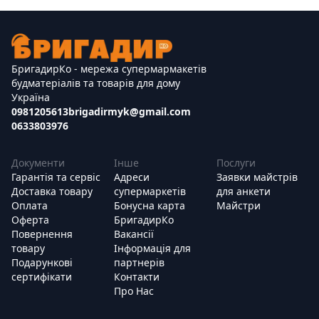
БригадирКо - мережа супермармакетів
будматеріалів та товарів для дому
Україна
0981205613
brigadirmyk@gmail.com
0633803976
Документи
Інше
Послуги
Гарантія та сервіс
Адреси
Заявки майстрів
Доставка товару
супермаркетів
для анкети
Оплата
Бонусна карта
Майстри
Оферта
БригадирКо
Повернення
Вакансії
товару
Інформація для
Подарункові
партнерів
сертифікати
Контакти
Про Нас