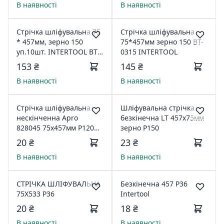
В наявності
В наявності
Стрічка шліфувальна 75
Стрічка шліфувальна
* 457мм, зерно 150
75*457мм зерно 150 BT-
уп.10шт. INTERTOOL BT-
0315 INTERTOOL
0315
153 ₴
145 ₴
В наявності
В наявності
Стрічка шліфувальна
Шліфувальна стрічка
нескінченна Apro
безкінечна LT 457x75мм
828045 75х457мм Р120
зерно Р150
10 шт 797062
20 ₴
23 ₴
В наявності
В наявності
СТРІЧКА ШЛІФУВАЛЬНА
Безкінечна 457 Р36
75Х533 Р36
Intertool
20 ₴
18 ₴
В наявності
В наявності