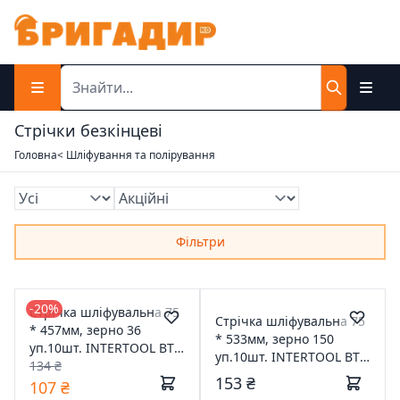
Стрічки безкінцеві
Головна
< Шліфування та полірування
Фільтри
-20%
Стрічка шліфувальна 75
Стрічка шліфувальна 75
* 457мм, зерно 36
* 533мм, зерно 150
уп.10шт. INTERTOOL BT-
уп.10шт. INTERTOOL BT-
0303
134 ₴
0415
153 ₴
107 ₴