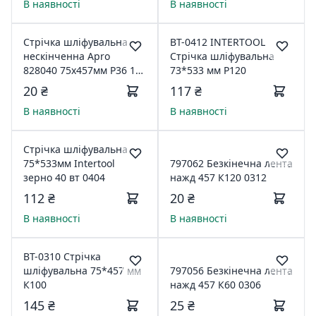
В наявності
В наявності
Стрічка шліфувальна
ВТ-0412 INTERTOOL
нескінченна Apro
Стрічка шліфувальна
828040 75х457мм Р36 10
73*533 мм Р120
шт 797052
20 ₴
117 ₴
В наявності
В наявності
Стрічка шліфувальна
75*533мм Intertool
797062 Безкінечна лента
зерно 40 вт 0404
нажд 457 К120 0312
112 ₴
20 ₴
В наявності
В наявності
BT-0310 Стрічка
шліфувальна 75*457 мм
797056 Безкінечна лента
К100
нажд 457 К60 0306
145 ₴
25 ₴