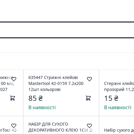
рижнів
635447 Стрижні клейові
100 мм,
Mastertool 42-0159 7.2x200
Стержні клейо
1027
12шт кольорові
прозорий 11,
85 ₴
15 ₴
В наявності
В наявності
НАБІР ДЛЯ СУХОГО
rTool 42-
ДЕКОРАТИВНОГО КЛЕЮ 1СМ 2-
Набір сухого 