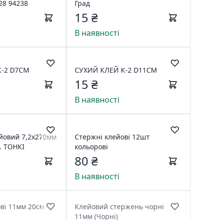
28 94238
Град
15 ₴
В наявності
К-2 D7СМ
СУХИЙ КЛЕЙ К-2 D11СМ
15 ₴
В наявності
йовий 7,2х270мм
Стержні клейові 12шт
. ТОНКІ
кольорові
80 ₴
В наявності
ві 11мм 20см
Клейовий стержень чорні
11мм (Чорні)