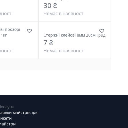
30 ₴
вності
Немає в наявності
ві прозорі
 1кг
Стержні клейові 8мм 20см Град
7 ₴
вності
Немає в наявності
Послуги
Заявки майстрів для
анкети
Майстри