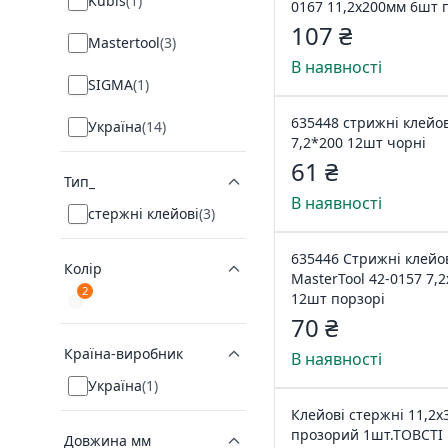
Kubis
(
1
)
0167 11,2х200мм 6шт 
107 ₴
Mastertool
(
3
)
В наявності
SIGMA
(
1
)
635448 стрижні клейов
Україна
(
14
)
7,2*200 12шт чорні
61 ₴
Тип_
В наявності
стержні клейові
(
3
)
635446 Стрижні клейо
Колір
MasterTool 42-0157 7,
2
12шт порзорі
70 ₴
Країна-виробник
В наявності
Україна
(
1
)
Клейові стержні 11,2
прозорий 1шт.ТОВСТІ
Довжина мм