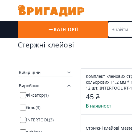
КАТЕГОРІЇ
Стержні клейові
Вибір ціни
Комплект клейових ст
кольорових 11,2 мм * 
Виробник
12 шт. INTERTOOL RT-
45 ₴
Фіксатор
(
1
)
В наявності
Grad
(
3
)
INTERTOOL
(
3
)
Стрижні клейові Maste