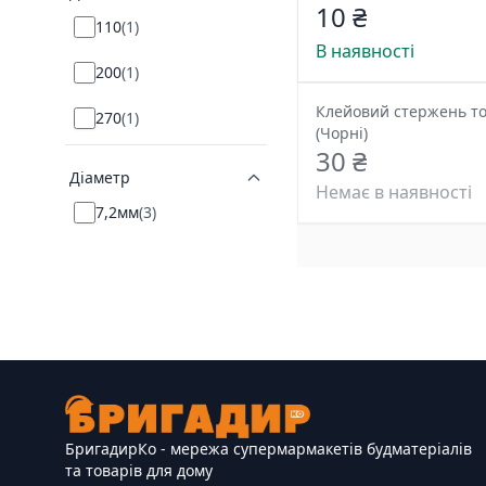
10 ₴
110
(
1
)
В наявності
200
(
1
)
Клейовий стержень то
270
(
1
)
(Чорні)
30 ₴
Діаметр
Немає в наявності
7,2мм
(
3
)
БригадирКо - мережа супермармакетів будматеріалів
та товарів для дому