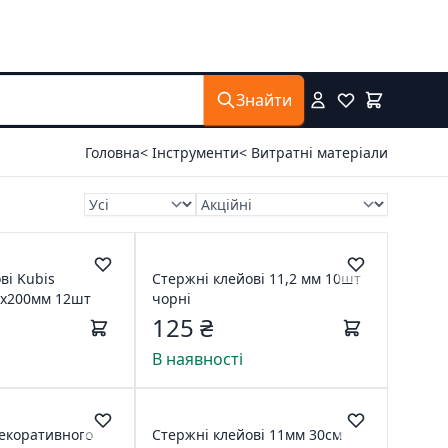
Знайти
Головна
< Інструменти
< Витратні матеріали
ві Kubis
Стержні клейові 11,2 мм 10шт
2х200мм 12шт
чорні
125 ₴
В наявності
декоративного
Стержні клейові 11мм 30см