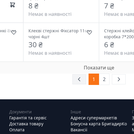
8 ₴
7 ₴
Немає в наявності
Немає в ная
нкі 8мм
Клеєві стержні Фіксатор 11мм
Стержні клейо
чорні 4шт
коробка 7*200
30 ₴
6 ₴
Немає в наявності
Немає в ная
Показати ще
1
2
Документи
Інше
Гарантія та сервіс
Адреси супермаркетів
Доставка товару
Бонусна карта БригадирКо
Оплата
Вакансії