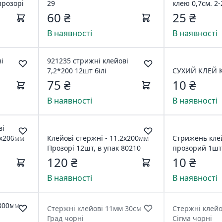
прозорі
29
клею 0,7см. 2-
60 ₴
25 ₴
В наявності
В наявності
і
921235 стрижні клейові
7,2*200 12шт білі
СУХИЙ КЛЕЙ 
75 ₴
10 ₴
В наявності
В наявності
ві
2х200мм
Клейові стержні - 11.2х200мм
Стрижень кле
Прозорі 12шт, в упак 80210
прозорий 1шт
120 ₴
10 ₴
В наявності
В наявності
х300мм
Стержні клейові 11мм 30см
Стержні клейо
Град чорні
Сігма чорні