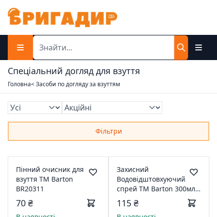
Спеціальний догляд для взуття
Головна
< Засоби по догляду за взуттям
Фільтри
Пінний очисник для
Захисний
взуття ТМ Barton
Водовідштовхуючий
BR20311
спрей ТМ Barton 300мл
20328
70 ₴
115 ₴
В наявності
В наявності