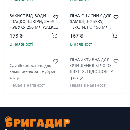
ЗАХИСТ ВІД ВОДИ
ПІНА-ОЧИСНИК ДЛЯ
ГЛАДКОЇ ШКІРИ, ЗАМШІ,
ЗАМШІ, НУБУКУ,
НУБУКУ 250 МЛ WALKIN
ТЕКСТИЛЮ 150 МЛ
(12)
WALKIN (12)
173 ₴
167 ₴
В наявності
В наявності
ПІНА АКТИВНА ДЛЯ
Cavallo аерозоль для
ОЧИЩЕННЯ БІЛОГО
замші,велюра і нубука
ВЗУТТЯ, ПІДОШОВ ТА
РАНТІВ 200 МЛ WALKIN
65 ₴
197 ₴
Немає в наявності
Немає в наявності