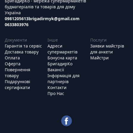
БригадирКо - мережа супермармакетів
будматеріалів та товарів для дому
Україна
0981205613
brigadirmyk@gmail.com
0633803976
Документи
Інше
Послуги
Гарантія та сервіс
Адреси
Заявки майстрів
Доставка товару
супермаркетів
для анкети
Оплата
Бонусна карта
Майстри
Оферта
БригадирКо
Повернення
Вакансії
товару
Інформація для
Подарункові
партнерів
сертифікати
Контакти
Про Нас