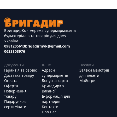
БригадирКо - мережа супермармакетів
будматеріалів та товарів для дому
Україна
0981205613
brigadirmyk@gmail.com
0633803976
Документи
Інше
Послуги
Гарантія та сервіс
Адреси
Заявки майстрів
Доставка товару
супермаркетів
для анкети
Оплата
Бонусна карта
Майстри
Оферта
БригадирКо
Повернення
Вакансії
товару
Інформація для
Подарункові
партнерів
сертифікати
Контакти
Про Нас