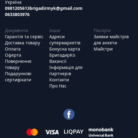
Україна
0981205613
brigadirmyk@gmail.com
0633803976
Документи
Інше
Послуги
Гарантія та сервіс
Адреси
Заявки майстрів
Доставка товару
супермаркетів
для анкети
Оплата
Бонусна карта
Майстри
Оферта
БригадирКо
Повернення
Вакансії
товару
Інформація для
Подарункові
партнерів
сертифікати
Контакти
Про Нас