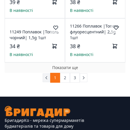
39 ₴
38 ₴
В наявності
В наявності
11266 Поплавок |Тополь
11249 Поплавок |Тополь
флуоресцентний| 2,5g
чорний| 1,5g 1шт
1шт
34 ₴
38 ₴
В наявності
В наявності
Показати ще
1
2
3
БригадирКо - мережа супермармакетів
будматеріалів та товарів для дому