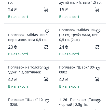
гр.
дутий малий, вага 1,5 гр.
24 ₴
16 ₴
В наявності
В наявності
Поплавок "Mildas" №7
Поплавок "Mildas" №15
(13 см) труба мала, вес
перо мале, вага 0,5 гр.
0,5 гр. (2шт)
20 ₴
24 ₴
В наявності
В наявності
Поплавок на толстолоба
Поплавок "Шарк" 30-
"Дон" під світлячок
0802
42 ₴
42 ₴
В наявності
В наявності
Поплавок "Шарк" 10-
11261 Поплавок |Тополь
1520U
чорний| 2,5g 1шт