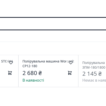
а STORM
Полірувальна машина Worcraft
Полірувальна
CP12-180
ЗПМ-180/1800
2 680 ₴
2 145 ₴
В наявності
Немає в ная