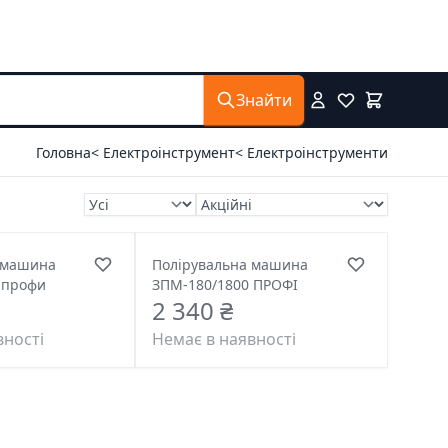
Знайти
Головна
< Електроінструмент
< Електроінструменти
 машина
Полірувальна машина
 профи
ЗПМ-180/1800 ПРОФІ
2 340 ₴
вності
Немає в наявності