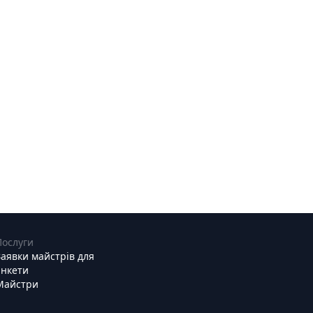
Послуги
Заявки майстрів для
анкети
Майстри