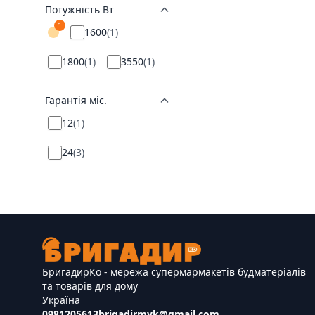
Потужність Вт
1
1600
(
1
)
1800
(
1
)
3550
(
1
)
Гарантія міс.
12
(
1
)
24
(
3
)
БригадирКо - мережа супермармакетів будматеріалів
та товарів для дому
Україна
0981205613
brigadirmyk@gmail.com