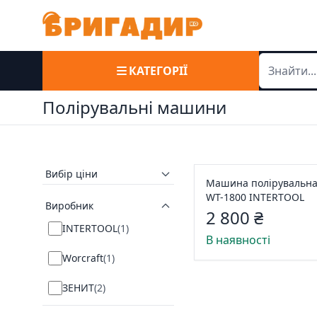
КАТЕГОРІЇ
Полірувальні машини
Вибір ціни
Машина полірувальн
WT-1800 INTERTOOL
Виробник
2 800 ₴
INTERTOOL
(
1
)
В наявності
Worcraft
(
1
)
ЗЕНИТ
(
2
)