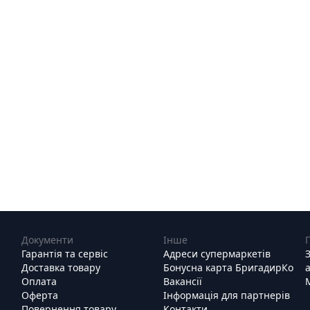
Документи
Інше
Гарантія та сервіс
Адреси супермаркетів
Доставка товару
Бонусна карта БригадирКо
Оплата
Вакансії
Оферта
Інформація для партнерів
Повернення товару
Контакти