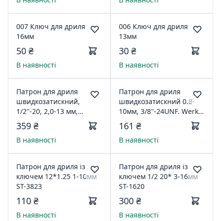
007 Ключ для дриля
006 Ключ для дриля
16мм
13мм
50 ₴
30 ₴
В наявності
В наявності
Патрон для дриля
Патрон для дриля
швидкозатискний,
швидкозатискний 0.8-
1/2"-20, 2,0-13 мм,
10мм, 3/8"-24UNF. Werk
цільнометалевий
(WE110010)2937604
359 ₴
161 ₴
INTERTOOL ST-1231
В наявності
В наявності
Патрон для дриля із
Патрон для дриля із
ключем 12*1.25 1-10мм
ключем 1/2 20* 3-16мм
ST-3823
ST-1620
110 ₴
300 ₴
В наявності
В наявності