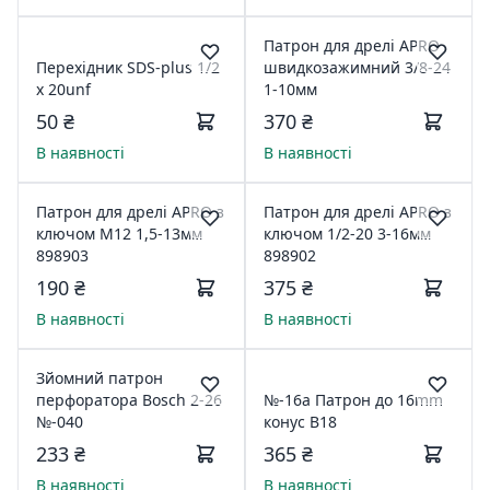
Патрон для дрелі APRO
Перехідник SDS-plus 1/2
швидкозажимний 3/8-24
x 20unf
1-10мм
50 ₴
370 ₴
В наявності
В наявності
Патрон для дрелі APRO з
Патрон для дрелі APRO з
ключом М12 1,5-13мм
ключом 1/2-20 3-16мм
898903
898902
190 ₴
375 ₴
В наявності
В наявності
Зйомний патрон
перфоратора Bosch 2-26
№-16а Патрон до 16mm
№-040
конус В18
233 ₴
365 ₴
В наявності
В наявності