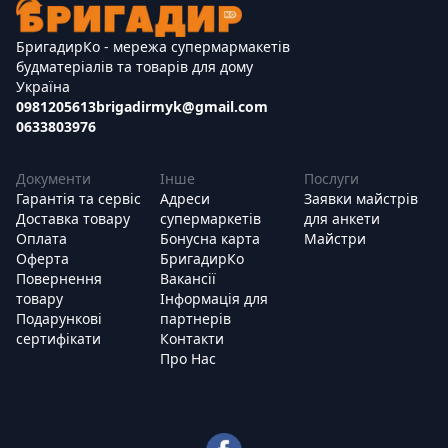
БригадирКо - мережа супермармакетів
будматеріалів та товарів для дому
Україна
0981205613
brigadirmyk@gmail.com
0633803976
Документи
Інше
Послуги
Гарантія та сервіс
Адреси
Заявки майстрів
Доставка товару
супермаркетів
для анкети
Оплата
Бонусна карта
Майстри
Оферта
БригадирКо
Повернення
Вакансії
товару
Інформація для
Подарункові
партнерів
сертифікати
Контакти
Про Нас