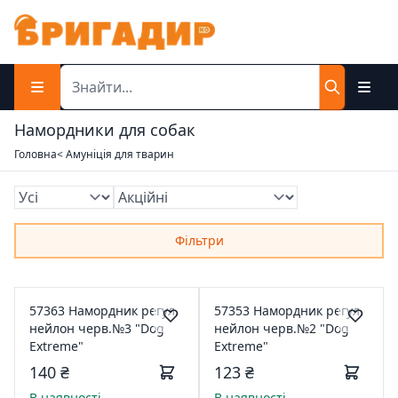
Намордники для собак
Головна
< Амуніція для тварин
Фільтри
57363 Намордник регул.
57353 Намордник регул.
нейлон черв.№3 "Dog
нейлон черв.№2 "Dog
Extreme"
Extreme"
140 ₴
123 ₴
В наявності
В наявності