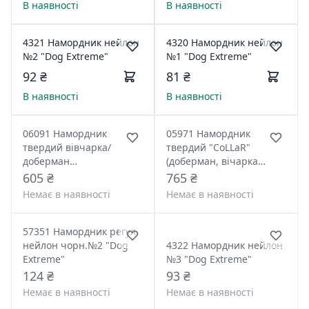
В наявності
В наявності
4321 Намордник нейлон
4320 Намордник нейлон
№2 "Dog Extreme"
№1 "Dog Extreme"
92 ₴
81 ₴
В наявності
В наявності
06091 Намордник
05971 Намордник
твердий вівчарка/
твердий "CoLLaR"
доберман
(доберман, вічарка
вел.чорний"Collar"
мала, далматин, сеттер
605 ₴
765 ₴
малий) чорний
Немає в наявності
Немає в наявності
57351 Намордник регул.
нейлон чорн.№2 "Dog
4322 Намордник нейлон
Extreme"
№3 "Dog Extreme"
124 ₴
93 ₴
Немає в наявності
Немає в наявності