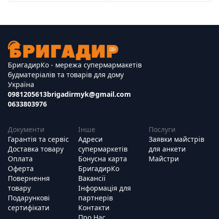
БригадирКо - мережа супермармакетів
будматеріалів та товарів для дому
Україна
0981205613
brigadirmyk@gmail.com
0633803976
Документи
Інше
Послуги
Гарантія та сервіс
Адреси
Заявки майстрів
Доставка товару
супермаркетів
для анкети
Оплата
Бонусна карта
Майстри
Оферта
БригадирКо
Повернення
Вакансії
товару
Інформація для
Подарункові
партнерів
сертифікати
Контакти
Про Нас