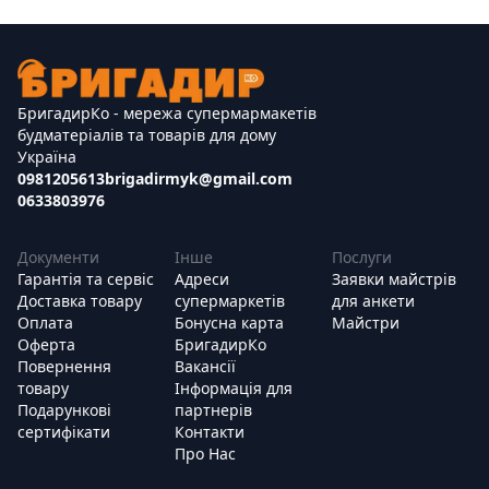
БригадирКо - мережа супермармакетів
будматеріалів та товарів для дому
Україна
0981205613
brigadirmyk@gmail.com
0633803976
Документи
Інше
Послуги
Гарантія та сервіс
Адреси
Заявки майстрів
Доставка товару
супермаркетів
для анкети
Оплата
Бонусна карта
Майстри
Оферта
БригадирКо
Повернення
Вакансії
товару
Інформація для
Подарункові
партнерів
сертифікати
Контакти
Про Нас