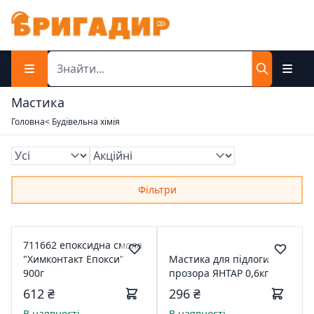
Мастика
Головна
< Будівельна хімія
Фільтри
711662 епоксидна смола
"Химконтакт Епокси"
Мастика для підлоги
900г
прозора ЯНТАР 0,6кг
612 ₴
296 ₴
В наявності
В наявності