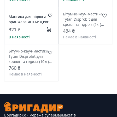
Бітумно-кауч-мастика
Мастика для підлоги
Tytan Disprobit для
оранжева ЯНТАР 0,6кг
кровлі та гідроіз (5кг)
321 ₴
чорна
434 ₴
В наявності
Немає в наявності
Бітумно-кауч-мастика
Tytan Disprobit для
кровлі та гідроіз (10кг)
чорна
760 ₴
Немає в наявності
БригадирКо - мережа супермармакетів