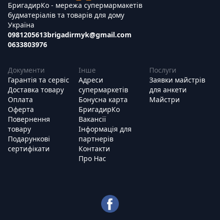
БригадирКо - мережа супермармакетів
будматеріалів та товарів для дому
Україна
0981205613
brigadirmyk@gmail.com
0633803976
Документи
Інше
Послуги
Гарантія та сервіс
Адреси
Заявки майстрів
Доставка товару
супермаркетів
для анкети
Оплата
Бонусна карта
Майстри
Оферта
БригадирКо
Повернення
Вакансії
товару
Інформація для
Подарункові
партнерів
сертифікати
Контакти
Про Нас