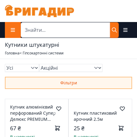
Кутники штукатурні
Головна
< Гіпсокартонні системи
Фільтри
Кутник алюмінієвий
перфорований Супер
Кутник пластиковий
Делюкс PREMIUM
арочний 2.5м
0.4*30*30 2.5м ТМ"
67 ₴
25 ₴
BULID"
В наявності
В наявності