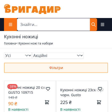
Кухонні ножиці
Головна
< Кухонні ножі та набори
Фільтри
-38%
Кухонні ножиці 20 см
Кухонні ножиці 23см сір/
GUSTO 109715
чорн. Gusto
145 ₴
225 ₴
90 ₴
В наявності
В наявності