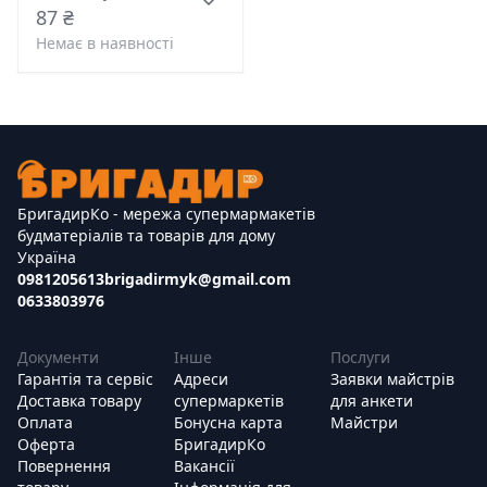
87 ₴
Немає в наявності
БригадирКо - мережа супермармакетів
будматеріалів та товарів для дому
Україна
0981205613
brigadirmyk@gmail.com
0633803976
Документи
Інше
Послуги
Гарантія та сервіс
Адреси
Заявки майстрів
Доставка товару
супермаркетів
для анкети
Оплата
Бонусна карта
Майстри
Оферта
БригадирКо
Повернення
Вакансії