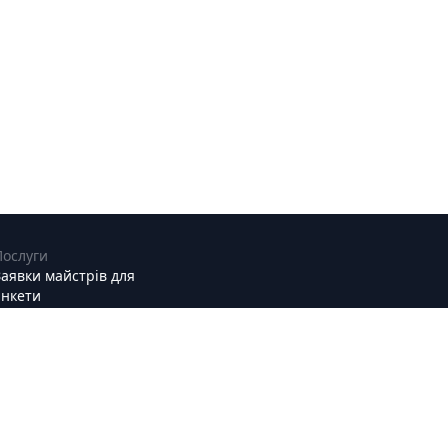
Послуги
Заявки майстрів для
анкети
Майстри