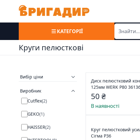
КАТЕГОРІЇ
Круги пелюсткові
Вибір ціни
Диск пелюстковий ко
125мм WERK P80 3613
Виробник
50 ₴
Cutflex
(
2
)
В наявності
GEKO
(
1
)
HAISSER
(
2
)
Круг пелюстковий ус
Сігма Р36