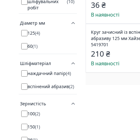
шліфувальних
(
10
)
36 ₴
робіт
В наявності
Діаметр мм
Круг зачисний із вспі
125
(
4
)
абразиву 125 мм Хайз
5419701
60
(
1
)
210 ₴
В наявності
Шліфматеріал
наждачний папір
(
4
)
вспінений абразив
(
2
)
Зернистість
100
(
2
)
150
(
1
)
36
(
1
)