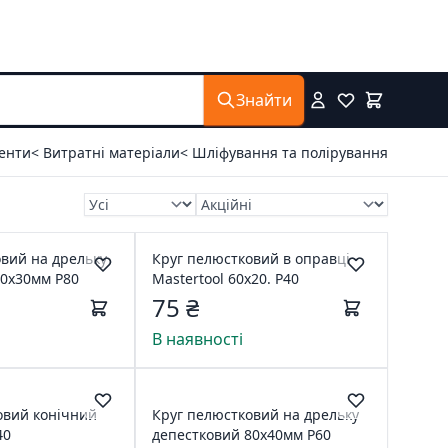
Знайти
менти
< Витратні матеріали
< Шліфування та полірування
вий на дрельку
Круг пелюстковий в оправці
80х30мм Р80
Mastertool 60х20. P40
75 ₴
В наявності
овий конічний
Круг пелюстковий на дрельку
40
депестковий 80х40мм Р60