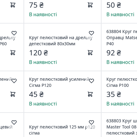
75 ₴
50 ₴
В наявності
В наявності
638804 Круг п
дрельку
Круг пелюстковий на дрельку
Оправці Matse
Р60
депестковий 80х30мм
Р40
120 ₴
92 ₴
В наявності
В наявності
лений
Круг пелюстковий усилений
Круг пелюстк
Сігма Р120
Сігма Р100
45 ₴
35 ₴
В наявності
В наявності
638803 Круг 
рцевий
Круг пелюстковий 125 мм р120
Master Tool 08
сігма
пелюстковий з