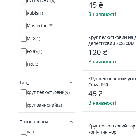
INTERTOOL
(
8
)
45 ₴
Kubis
(
1
)
В наявності
Mastertool
(
8
)
Круг пелюстковий на 
MTX
(
1
)
депестковий 80х30мм 
120 ₴
Polax
(
1
)
В наявності
PRC
(
2
)
SIGMA
(
11
)
КРуг пелюстковий уси
Тип_
Сігма Р60
Україна
(
22
)
45 ₴
круг пелюстковий
(
9
)
WERK
(
4
)
В наявності
круг зачисний
(
2
)
Призначення
Круг пелюстковий то
для
конічний 40р