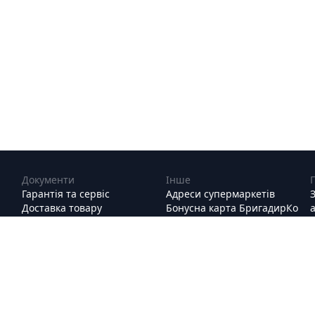
Документи
Інше
Гарантія та сервіс
Адреси супермаркетів
Доставка товару
Бонусна карта БригадирКо
Оплата
Вакансії
Оферта
Інформація для партнерів
Повернення товару
Контакти
Подарункові сертифікати
Про Нас