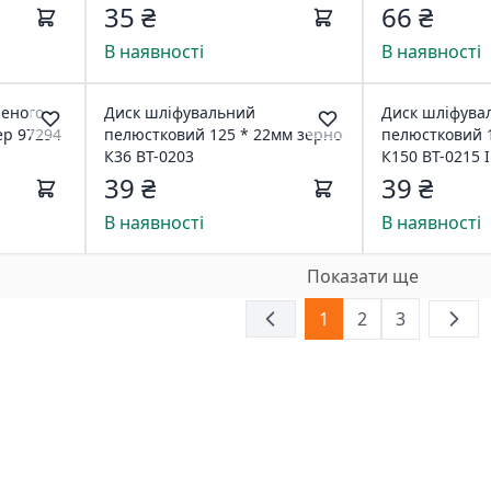
стрижнем 6м
35 ₴
66 ₴
В наявності
В наявності
неного
Диск шліфувальний
Диск шліфува
ер 97294
пелюстковий 125 * 22мм зерно
пелюстковий 
К36 ВТ-0203
К150 BT-0215
39 ₴
39 ₴
В наявності
В наявності
Показати ще
1
2
3