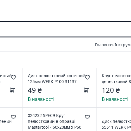
Головна
< Інстру
нічний
Диск пелюстковий конічний
Круг пелюстко
6
125мм WERK P100 31137
депестковий 
49 ₴
120 ₴
В наявності
В наявності
024232 SPEC9 Круг
илений
пелюстковий в оправці
Диск пелюстк
Mastertool - 60х20мм х Р60
55511 WERK P