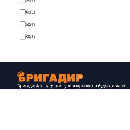
40
(
3
)
60
(
1
)
80
(
1
)
БригадирКо - мережа супермармакетів будматеріалів
та товарів для дому
Україна
0981205613
brigadirmyk@gmail.com
0633803976