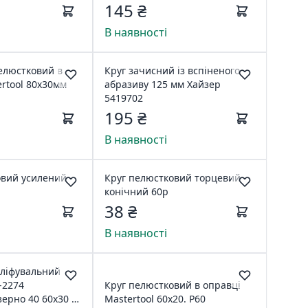
145 ₴
В наявності
елюстковий в
Круг зачисний із вспіненого
rtool 80х30мм
абразиву 125 мм Хайзер
5419702
195 ₴
В наявності
овий усилений
Круг пелюстковий торцевий
конічний 60р
38 ₴
В наявності
шліфувальний
-2274
Круг пелюстковий в оправці
ерно 40 60x30 зі
Mastertool 60х20. P60