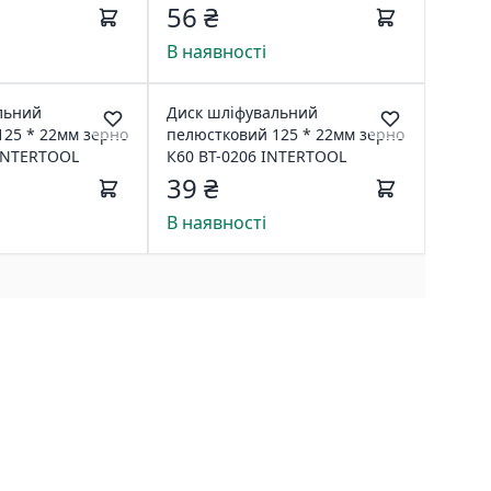
м
56 ₴
В наявності
льний
Диск шліфувальний
125 * 22мм зерно
пелюстковий 125 * 22мм зерно
 INTERTOOL
К60 BT-0206 INTERTOOL
39 ₴
В наявності