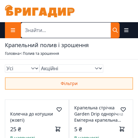
Крапельний полив і зрошення
Головна
< Полив та зрошення
Фільтри
Крапельна стрічка
Колечка до котушки
Garden Drip однорічна
(жовті)
Емітерна крапельна
відстань 30см d=16 8 mil
25 ₴
5 ₴
100m
В наявності
В наявності