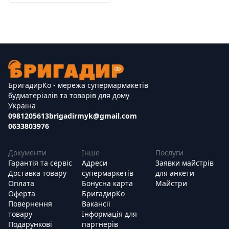
БригадирКо - мережа супермармакетів
будматеріалів та товарів для дому
Україна
0981205613
brigadirmyk@gmail.com
0633803976
Документи
Інше
Послуги
Гарантія та сервіс
Адреси
Заявки майстрів
Доставка товару
супермаркетів
для анкети
Оплата
Бонусна карта
Майстри
Оферта
БригадирКо
Повернення
Вакансії
товару
Інформація для
Подарункові
партнерів