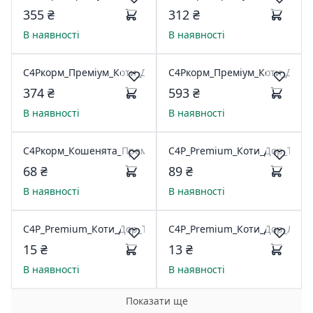
355 ₴
312 ₴
В наявності
В наявності
C4Pкорм_Премiум_Коти_Дор_ПiдтрЗдоровяСечовСист2кг
C4Pкорм_Премiум_Коти_Дор_
374 ₴
593 ₴
В наявності
В наявності
C4Pкорм_Кошенята_Премiум_Курка300г
C4P_Premium_Коти_Дор_Теля
68 ₴
89 ₴
В наявності
В наявності
C4P_Premium_Коти_Дор_Телятина_Соус_100г
C4P_Premium_Коти_Дор_Лосо
15 ₴
13 ₴
В наявності
В наявності
Показати ще