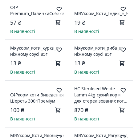
С4Р
Premium_ПаличкиСобаки_ДенталСтікс_117г
МЯУкорм_Коти_Iндик_в_Нiжн_
57 ₴
19 ₴
В наявності
В наявності
Мяукорм_коти_курка_в
Мяукорм_коти_риба_в
ніжному соусі 85г
ніжному соусі 85г
13 ₴
13 ₴
В наявності
В наявності
HC Sterilised Weide-
С4Ркорм коти Виведення
Lamm 4kg сухий корм
Шерсть 300гПреміум
для стерелізованих котів
з ягням
100 ₴
870 ₴
В наявності
В наявності
МЯУкорм_Коти_Яловичина_в_Нiжн_Соус_100г_ЛТ
МЯУкорм_Коти_РагуКрол_таIн