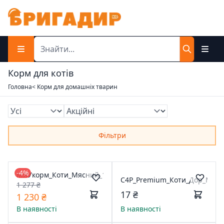
Корм для котів
Головна
< Корм для домашніх тварин
Фільтри
-4%
МЯУкорм_Коти_Мясний_11кг
C4P_Premium_Коти_Дор_Макре
1 277 ₴
17 ₴
1 230 ₴
В наявності
В наявності