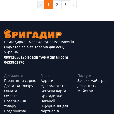
1
2
3
БригадирКо - мережа супермармакетів
будматеріалів та товарів для дому
Україна
0981205613
brigadirmyk@gmail.com
0633803976
Документи
Інше
Послуги
Гарантія та сервіс
Адреси
Заявки майстрів
Доставка товару
супермаркетів
для анкети
Оплата
Бонусна карта
Майстри
Оферта
БригадирКо
Повернення
Вакансії
товару
Інформація для
Подарункові
партнерів