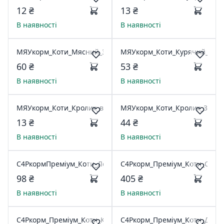
12 ₴
13 ₴
В наявності
В наявності
МЯУкорм_Коти_Мясний_300г*21
МЯУкорм_Коти_Курячий_300г
60 ₴
53 ₴
В наявності
В наявності
МЯУкорм_Коти_Кролик_в_НiжнСоус_100г_ЛТ
МЯУкорм_Коти_Кролик_300г*
13 ₴
44 ₴
В наявності
В наявності
C4PкормПремiум_Коти_Лосось_300г
C4Pкорм_Премiум_Коти_Стере
98 ₴
405 ₴
В наявності
В наявності
C4Pкорм_Премiум_Коти_Кролик2кг
C4Pкорм_Премiум_Коти_Дор_