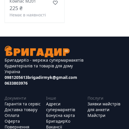
Компас M201
225 ₴
Немає в наявності
БригадирКо - мережа супермармакетів
будматеріалів та товарів для дому
Україна
0981205613
brigadirmyk@gmail.com
0633803976
Документи
Інше
Послуги
Гарантія та сервіс
Адреси
Заявки майстрів
Доставка товару
супермаркетів
для анкети
Оплата
Бонусна карта
Майстри
Оферта
БригадирКо
Повернення
Вакансії