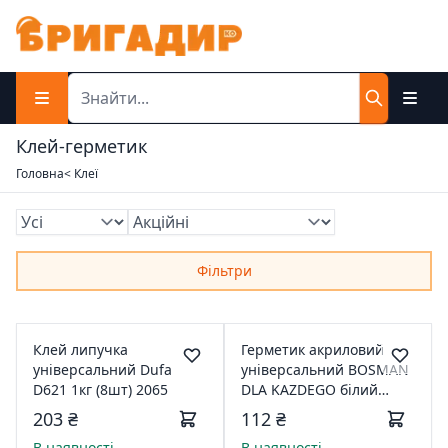
Клей-герметик
Головна
< Клеї
Фільтри
Клей липучка
Герметик акриловий
універсальний Dufa
універсальний BOSMAN
D621 1кг (8шт) 2065
DLA KAZDEGO білий
280мл
203 ₴
112 ₴
В наявності
В наявності