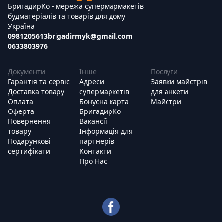
БригадирКо - мережа супермармакетів
будматеріалів та товарів для дому
Україна
0981205613
brigadirmyk@gmail.com
0633803976
Документи
Інше
Послуги
Гарантія та сервіс
Адреси
Заявки майстрів
Доставка товару
супермаркетів
для анкети
Оплата
Бонусна карта
Майстри
Оферта
БригадирКо
Повернення
Вакансії
товару
Інформація для
Подарункові
партнерів
сертифікати
Контакти
Про Нас