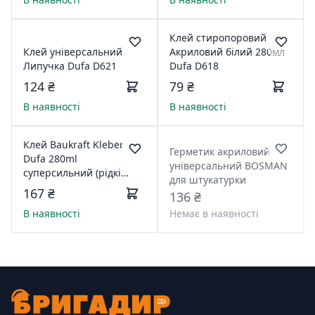
Клей стиропоровий
Клей універсальний
Акриловий білий 280мл
Липучка Dufa D621
Dufa D618
124 ₴
79 ₴
В наявності
В наявності
Клей Baukraft Kleber
Герметик акриловий
Dufa 280ml
універсальний BOSMAN
суперсильний (рідкі
для штукатурки
цвяхи)
167 ₴
136 ₴
В наявності
Немає в наявності