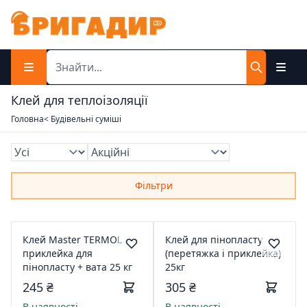
Клей для теплоізоляції
Головна
< Будівельні суміші
Фільтри
Клей Master TERMOL
Клей для пінопласту
приклейка для
(перетяжка і приклейка)
пінопласту + вата 25 кг
25кг
245 ₴
305 ₴
В наявності
В наявності