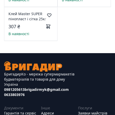
Клей Master SUPER
пінопласт і сітка 25кг
307 ₴
В наявності
БригадирКо - мережа супермармакетів
будматеріалів та товарів для дому
Україна
0981205613
brigadirmyk@gmail.com
0633803976
Документи
Інше
Послуги
Гарантія та сервіс
Адреси
Заявки майстрів